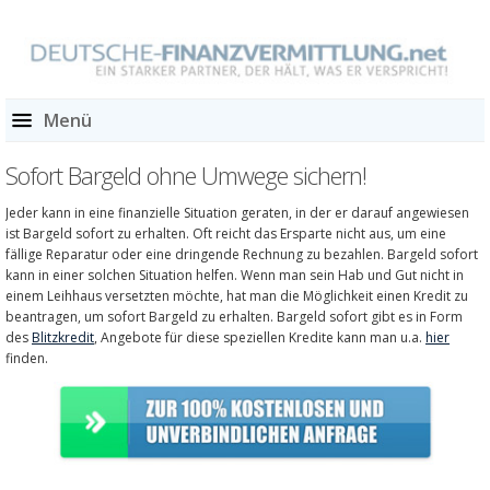
Menü
Sofort Bargeld ohne Umwege sichern!
Jeder kann in eine finanzielle Situation geraten, in der er darauf angewiesen
ist Bargeld sofort zu erhalten. Oft reicht das Ersparte nicht aus, um eine
fällige Reparatur oder eine dringende Rechnung zu bezahlen. Bargeld sofort
kann in einer solchen Situation helfen. Wenn man sein Hab und Gut nicht in
einem Leihhaus versetzten möchte, hat man die Möglichkeit einen Kredit zu
beantragen, um sofort Bargeld zu erhalten. Bargeld sofort gibt es in Form
des
Blitzkredit
, Angebote für diese speziellen Kredite kann man u.a.
hier
finden.