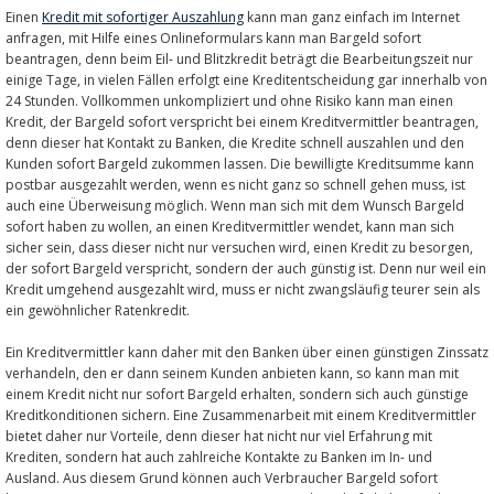
Einen
Kredit mit sofortiger Auszahlung
kann man ganz einfach im Internet
anfragen, mit Hilfe eines Onlineformulars kann man Bargeld sofort
beantragen, denn beim Eil- und Blitzkredit beträgt die Bearbeitungszeit nur
einige Tage, in vielen Fällen erfolgt eine Kreditentscheidung gar innerhalb von
24 Stunden. Vollkommen unkompliziert und ohne Risiko kann man einen
Kredit, der Bargeld sofort verspricht bei einem Kreditvermittler beantragen,
denn dieser hat Kontakt zu Banken, die Kredite schnell auszahlen und den
Kunden sofort Bargeld zukommen lassen. Die bewilligte Kreditsumme kann
postbar ausgezahlt werden, wenn es nicht ganz so schnell gehen muss, ist
auch eine Überweisung möglich. Wenn man sich mit dem Wunsch Bargeld
sofort haben zu wollen, an einen Kreditvermittler wendet, kann man sich
sicher sein, dass dieser nicht nur versuchen wird, einen Kredit zu besorgen,
der sofort Bargeld verspricht, sondern der auch günstig ist. Denn nur weil ein
Kredit umgehend ausgezahlt wird, muss er nicht zwangsläufig teurer sein als
ein gewöhnlicher Ratenkredit.
Ein Kreditvermittler kann daher mit den Banken über einen günstigen Zinssatz
verhandeln, den er dann seinem Kunden anbieten kann, so kann man mit
einem Kredit nicht nur sofort Bargeld erhalten, sondern sich auch günstige
Kreditkonditionen sichern. Eine Zusammenarbeit mit einem Kreditvermittler
bietet daher nur Vorteile, denn dieser hat nicht nur viel Erfahrung mit
Krediten, sondern hat auch zahlreiche Kontakte zu Banken im In- und
Ausland. Aus diesem Grund können auch Verbraucher Bargeld sofort