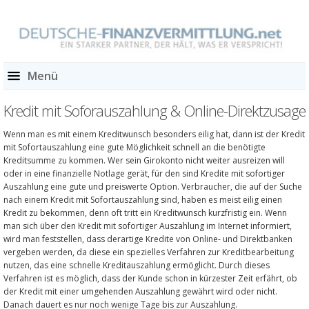
Menü
Kredit mit Soforauszahlung & Online-Direktzusage
Wenn man es mit einem Kreditwunsch besonders eilig hat, dann ist der Kredit
mit Sofortauszahlung eine gute Möglichkeit schnell an die benötigte
Kreditsumme zu kommen. Wer sein Girokonto nicht weiter ausreizen will
oder in eine finanzielle Notlage gerät, für den sind Kredite mit sofortiger
Auszahlung eine gute und preiswerte Option. Verbraucher, die auf der Suche
nach einem Kredit mit Sofortauszahlung sind, haben es meist eilig einen
Kredit zu bekommen, denn oft tritt ein Kreditwunsch kurzfristig ein. Wenn
man sich über den Kredit mit sofortiger Auszahlung im Internet informiert,
wird man feststellen, dass derartige Kredite von Online- und Direktbanken
vergeben werden, da diese ein spezielles Verfahren zur Kreditbearbeitung
nutzen, das eine schnelle Kreditauszahlung ermöglicht. Durch dieses
Verfahren ist es möglich, dass der Kunde schon in kürzester Zeit erfährt, ob
der Kredit mit einer umgehenden Auszahlung gewährt wird oder nicht.
Danach dauert es nur noch wenige Tage bis zur Auszahlung.