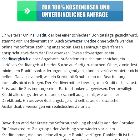
Ein weiterer
Online Kredit
, der bei einer schlechten Bonitätslage gesucht wird,
stammt von Kreditvermittlern. Auch
Schweizer Kredite
ohne Schufa werden
online mit Sofortauszahlung angeboten. Das Beantragungsverfahren
entspricht etwa dem der Direktbanken. Etwas schwieriger ist ein
Kreditvergleich
dieser Angebote. Außerdem ist nicht immer sicher, ein
seriöses Kreditangebot bei der Suche ausfindig zu machen. Ohne, zumindest
minimalen Bonitätsanforderungen zu genügen, können seriöse Anbieter nicht
helfen. Ganz so schnell, wie ein Kredit mit Schufa kann die Bearbeitung
ebenfalls nicht erfolgen. Der Kreditvermittler bewilligt den Kredit nicht selbst.
Er ist auf die Zustimmung seiner Partnerbanken angewiesen. Der bewilligte
Kredit allerdings, der wird ebenso schnell ausgezahlt, wie bei einer
Direktbank. Ein bis zwei Buchungstage sind selbst bei europäischen
Auslandsüberweisungen ein realistisches Zeitmaß.
Beworben wird der Kredit mit Sofortauszahlung ebenfalls von den Portalen
für Privatkredite. Zielgruppe der Werbung sind wieder vor allem
Kreditnehmer, die über keine allzu gute Bonität verfügen. Bankkredit ist für